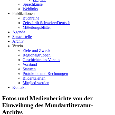
Sprachkurse
Weblinks
Publikationen
Buchreihe
Zeitschrift SchweizerDeutsch
Mitteilungsblätter
Agenda
Sprachstelle
Archiv
Verein
Ziele und Zweck
Regionalgruppen
Geschichte des Vereins
Vorstand
Statuten
Protokolle und Rechnungen
Bildergalerien
Mitglied werden
Kontakt
Fotos und Medienberichte von der
Einweihung des Mundartliteratur-
Archivs