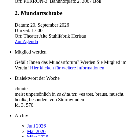
Ort:
PERRON-3, Bahnhofplatz 2, 3067 Boll
2. Mundartschtobe
Datum:
20. September 2026
Uhrzeit:
17:00
Ort:
Theater Alte Stuhlfabrik Herisau
Zur Agenda
Mitglied werden
Gefällt Ihnen das Mundartforum? Werden Sie Mitglied im
Verein!
Hier klicken für weitere Informationen
Dialektwort der Woche
chuute
meist unpersönlich in
es chuutet
: «es tost, braust, rauscht,
heult», besonders von Sturmwinden
Id. 3, 570.
Archiv
Juni 2026
Mai 2026
März 2026