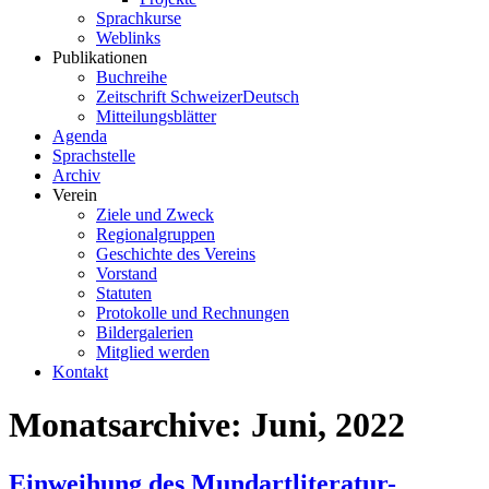
Sprachkurse
Weblinks
Publikationen
Buchreihe
Zeitschrift SchweizerDeutsch
Mitteilungsblätter
Agenda
Sprachstelle
Archiv
Verein
Ziele und Zweck
Regionalgruppen
Geschichte des Vereins
Vorstand
Statuten
Protokolle und Rechnungen
Bildergalerien
Mitglied werden
Kontakt
Monatsarchive: Juni, 2022
Einweihung des Mundartliteratur-