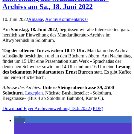
Archivs am Sa., 18. Juni 2022
10. Juni 2022
Anlässe
,
Archiv
Kommentare: 0
Am
Samstag, 18. Juni 2022
, begrüssen wir alle Interessierten ganz
herzlich zur Einweihung des Mundartliteratur-Archivs im
Altwyberhüsli in Solothurn.
Tag der offenen Tür zwischen 10-17 Uhr.
Man kann das Archiv
selbständig besichtigen und in den Büchern stöbern. Am Nachmittag
findet um 15 Uhr eine Präsentation zum Werk «Sprachatlas der
deutschen Schweiz» sowie um 14 Uhr und um 16 Uhr eine
Lesung
des bekannten Mundartautors Ernst Burren
statt. Es gibt Kaffee
und einen Büchertisch.
Adresse des Archivs:
Untere Steingrubenstrasse 39, 4500
Solothurn
.
Lageplan
. Nächste Bushaltestelle: «Solothurn,
Bergstrasse» (Bus 4 ab Solothurn Bahnhof, Kante C).
Download Flyer Archiveinweihung 18.6.2022 (PDF)