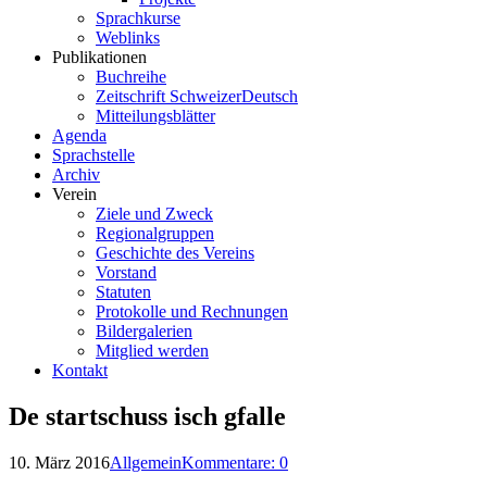
Sprachkurse
Weblinks
Publikationen
Buchreihe
Zeitschrift SchweizerDeutsch
Mitteilungsblätter
Agenda
Sprachstelle
Archiv
Verein
Ziele und Zweck
Regionalgruppen
Geschichte des Vereins
Vorstand
Statuten
Protokolle und Rechnungen
Bildergalerien
Mitglied werden
Kontakt
De startschuss isch gfalle
10. März 2016
Allgemein
Kommentare: 0