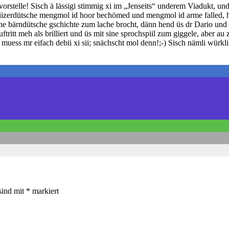
orstelle! Sisch ä lässigi stimmig xi im „Jenseits“ underem Viadukt, und
chwiizerdütsche mengmol id hoor bechömed und mengmol id arme falled,
ne bärndütsche gschichte zum lache brocht, dänn hend üs dr Dario und 
tritt meh als brilliert und üs mit sine sprochspiil zum giggele, aber au
ess mr eifach debii xi sii; snächscht mol denn!;-) Sisch nämli würkli 
sind mit
*
markiert