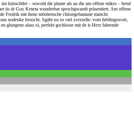
 üsi künschtler – sowohl die plante als au die am offene mikro – hend
 het üs dr Guy Krneta wunderbar sprochgwandt präsentiert. Am offene
de Fredrik mit ihrne mörderische chirurgefantasie manchi
 zum nodenke broocht. Sgäbt no so viel zverzelle: vom lieblingswort,
en glungene alass xi, perfekt gschlosse mit de is Herz fahrende