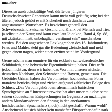
muudere
Dieses so ausdruckskräftige Verb dürfte der jüngeren
Deutschschweizer Generation kaum mehr voll geläufig sein; bei der
älteren jedoch gehört es mit Sicherheit noch durchaus zum
angestammten Wortschatz. Es bezeichnet generell den
Schwebezustand zwischen Gesund und Krank bei Mensch und Tier,
ja selbst in der Natur, und kann etwa laut Idiotikon, Band 4, Sp. 88,
mit „kränkeln: matt, unbehaglich, verstimmt sein“ umschrieben
werden. Bei den angesehenen Lexikographen des 16. Jahrhunderts,
Fries und Mahler, steht gar die Bedeutung „feindschaft und neid
gegen einem tragen, wider einen erzürnt sein“ im Vordergrund.
Gerne möchte man
muudere
für ein exklusiv schweizerdeutsches
Schibboleth, eine helvetische Eigentümlichkeit, halten. Dies trifft
jedoch nicht zu, denn wir haben das Wort mit unseren nächsten
deutschen Nachbarn, den Schwaben und Bayern, gemeinsam. Die
Gebrüder Grimm haben das Verb in seiner hochdeutschen Form
maudern
berücksichtigt und ziehen aufgrund zahlreicher Belege den
Schluss: „Das Verbum gehört dem alemannisch-bairischen
Sprachgebiete an.“ Interessanterweise hat aber unser
muudere
samt
seinen süddeutschen Entsprechungen im Gegensatz zu unzähligen
andern Mundartwörtern den Sprung in den anerkannten
hochdeutschen Sprachschatz (noch) nicht geschafft. Warum wohl?
Anscheinend hat sich bisher kein namhafter Fürsprecher dafür stark