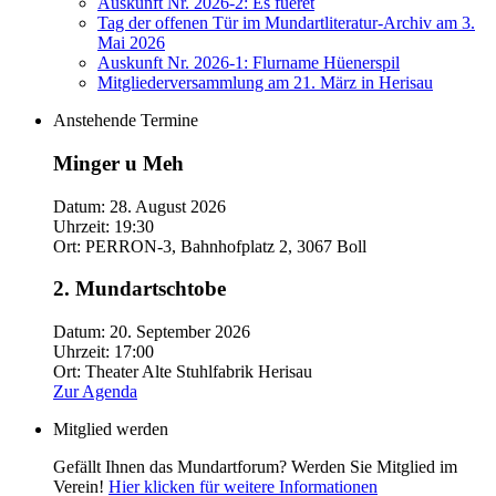
Auskunft Nr. 2026-2: Es fueret
Tag der offenen Tür im Mundartliteratur-Archiv am 3.
Mai 2026
Auskunft Nr. 2026-1: Flurname Hüenerspil
Mitgliederversammlung am 21. März in Herisau
Anstehende Termine
Minger u Meh
Datum:
28. August 2026
Uhrzeit:
19:30
Ort:
PERRON-3, Bahnhofplatz 2, 3067 Boll
2. Mundartschtobe
Datum:
20. September 2026
Uhrzeit:
17:00
Ort:
Theater Alte Stuhlfabrik Herisau
Zur Agenda
Mitglied werden
Gefällt Ihnen das Mundartforum? Werden Sie Mitglied im
Verein!
Hier klicken für weitere Informationen