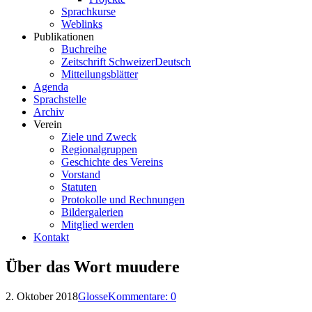
Sprachkurse
Weblinks
Publikationen
Buchreihe
Zeitschrift SchweizerDeutsch
Mitteilungsblätter
Agenda
Sprachstelle
Archiv
Verein
Ziele und Zweck
Regionalgruppen
Geschichte des Vereins
Vorstand
Statuten
Protokolle und Rechnungen
Bildergalerien
Mitglied werden
Kontakt
Über das Wort muudere
2. Oktober 2018
Glosse
Kommentare: 0