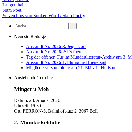
Langenthal
Slam Poet
Verzeichnis von Spoken Word / Slam Poetry
Neueste Beiträge
Auskunft Nr. 2026-3: Jegenstorf
Auskunft Nr. 2026-2: Es fueret
Tag der offenen Tür im Mundartliteratur-Archiv am 3. M
Auskunft Nr. 2026-1: Flurname Hüenerspil
Mitgliederversammlung am 21. März in Herisau
Anstehende Termine
Minger u Meh
Datum:
28. August 2026
Uhrzeit:
19:30
Ort:
PERRON-3, Bahnhofplatz 2, 3067 Boll
2. Mundartschtobe