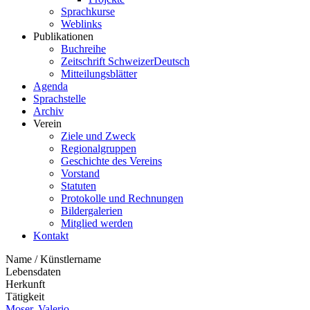
Sprachkurse
Weblinks
Publikationen
Buchreihe
Zeitschrift SchweizerDeutsch
Mitteilungsblätter
Agenda
Sprachstelle
Archiv
Verein
Ziele und Zweck
Regionalgruppen
Geschichte des Vereins
Vorstand
Statuten
Protokolle und Rechnungen
Bildergalerien
Mitglied werden
Kontakt
Name / Künstlername
Lebensdaten
Herkunft
Tätigkeit
Moser, Valerio