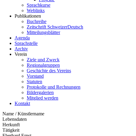
Sprachkurse
Weblinks
Publikationen
Buchreihe
Zeitschrift SchweizerDeutsch
Mitteilungsblätter
Agenda
Sprachstelle
Archiv
Verein
Ziele und Zweck
Regionalgruppen
Geschichte des Vereins
Vorstand
Statuten
Protokolle und Rechnungen
Bildergalerien
Mitglied werden
Kontakt
Name / Künstlername
Lebensdaten
Herkunft
Tätigkeit
Eberhard Ernst