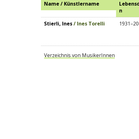
Name / Künstlername
Lebens
n
Stierli, Ines
/ Ines Torelli
1931–20
Verzeichnis von MusikerInnen