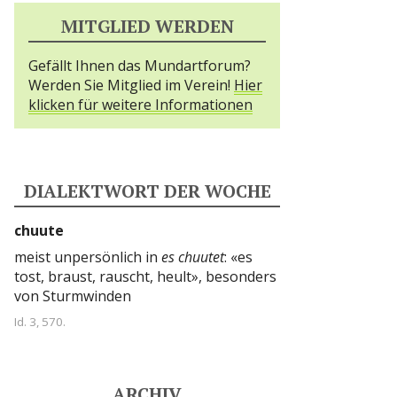
MITGLIED WERDEN
Gefällt Ihnen das Mundartforum?
Werden Sie Mitglied im Verein!
Hier
klicken für weitere Informationen
DIALEKTWORT DER WOCHE
chuute
meist unpersönlich in
es chuutet
: «es
tost, braust, rauscht, heult», besonders
von Sturmwinden
Id. 3, 570.
ARCHIV