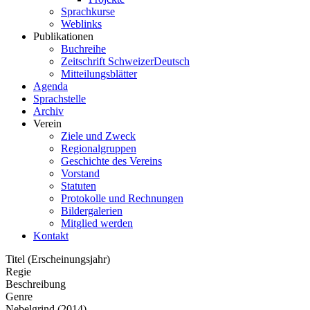
Sprachkurse
Weblinks
Publikationen
Buchreihe
Zeitschrift SchweizerDeutsch
Mitteilungsblätter
Agenda
Sprachstelle
Archiv
Verein
Ziele und Zweck
Regionalgruppen
Geschichte des Vereins
Vorstand
Statuten
Protokolle und Rechnungen
Bildergalerien
Mitglied werden
Kontakt
Titel (Erscheinungsjahr)
Regie
Beschreibung
Genre
Nebelgrind
(2014)