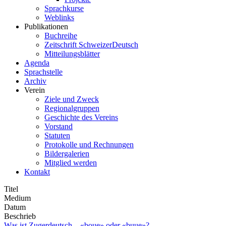
Sprachkurse
Weblinks
Publikationen
Buchreihe
Zeitschrift SchweizerDeutsch
Mitteilungsblätter
Agenda
Sprachstelle
Archiv
Verein
Ziele und Zweck
Regionalgruppen
Geschichte des Vereins
Vorstand
Statuten
Protokolle und Rechnungen
Bildergalerien
Mitglied werden
Kontakt
Titel
Medium
Datum
Beschrieb
Was ist Zugerdeutsch – «boue» oder «buue»?