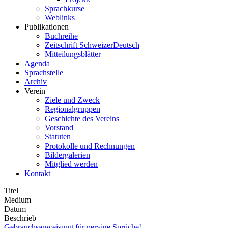
Sprachkurse
Weblinks
Publikationen
Buchreihe
Zeitschrift SchweizerDeutsch
Mitteilungsblätter
Agenda
Sprachstelle
Archiv
Verein
Ziele und Zweck
Regionalgruppen
Geschichte des Vereins
Vorstand
Statuten
Protokolle und Rechnungen
Bildergalerien
Mitglied werden
Kontakt
Titel
Medium
Datum
Beschrieb
Gebrauchsanweisung für nervige Sprüche!