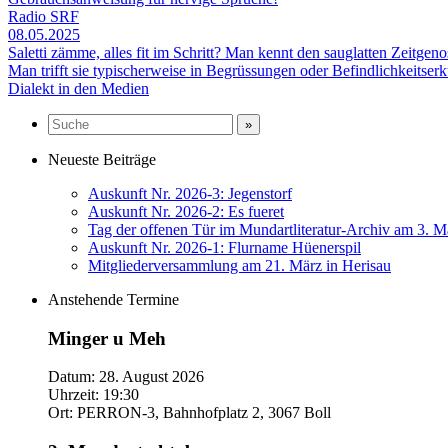
Radio SRF
08.05.2025
Saletti zämme, alles fit im Schritt? Man kennt den sauglatten Zeitge
Man trifft sie typischerweise in Begrüssungen oder Befindlichkeitse
Dialekt in den Medien
Neueste Beiträge
Auskunft Nr. 2026-3: Jegenstorf
Auskunft Nr. 2026-2: Es fueret
Tag der offenen Tür im Mundartliteratur-Archiv am 3. M
Auskunft Nr. 2026-1: Flurname Hüenerspil
Mitgliederversammlung am 21. März in Herisau
Anstehende Termine
Minger u Meh
Datum:
28. August 2026
Uhrzeit:
19:30
Ort:
PERRON-3, Bahnhofplatz 2, 3067 Boll