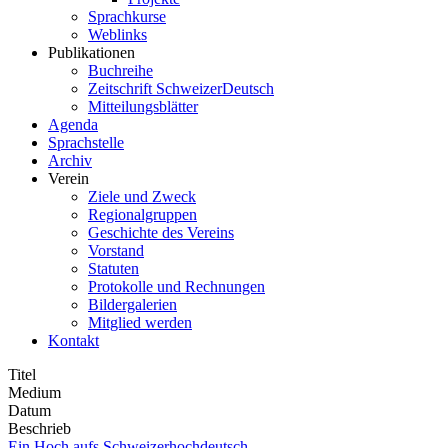
Sprachkurse
Weblinks
Publikationen
Buchreihe
Zeitschrift SchweizerDeutsch
Mitteilungsblätter
Agenda
Sprachstelle
Archiv
Verein
Ziele und Zweck
Regionalgruppen
Geschichte des Vereins
Vorstand
Statuten
Protokolle und Rechnungen
Bildergalerien
Mitglied werden
Kontakt
Titel
Medium
Datum
Beschrieb
Ein Hoch aufs Schweizerhochdeutsch