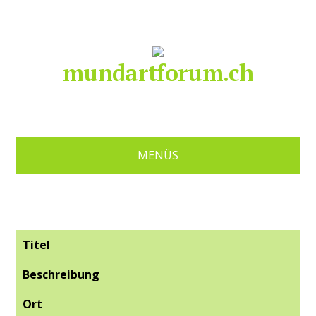
mundartforum.ch
MENÜS
Titel
Beschreibung
Ort