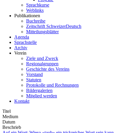
Sprachkurse
Weblinks
Publikationen
Buchreihe
Zeitschrift SchweizerDeutsch
Mitteilungsblätter
Agenda
Sprachstelle
Archiv
Verein
Ziele und Zweck
Regionalgruppen
Geschichte des Vereins
Vorstand
Statuten
Protokolle und Rechnungen
Bildergalerien
Mitglied werden
Kontakt
Titel
Medium
Datum
Beschrieb
Auf ein Wort: Wieso «taub» ein trickreiches Wort sein kann