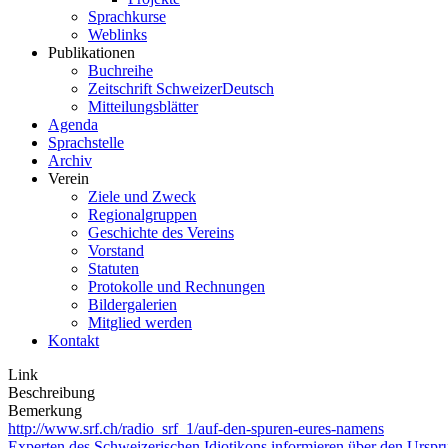
Sprachkurse
Weblinks
Publikationen
Buchreihe
Zeitschrift SchweizerDeutsch
Mitteilungsblätter
Agenda
Sprachstelle
Archiv
Verein
Ziele und Zweck
Regionalgruppen
Geschichte des Vereins
Vorstand
Statuten
Protokolle und Rechnungen
Bildergalerien
Mitglied werden
Kontakt
Link
Beschreibung
Bemerkung
http://www.srf.ch/radio_srf_1/auf-den-spuren-eures-namens
Experten des Schweizerischen Idiotikons informieren über den Ursp