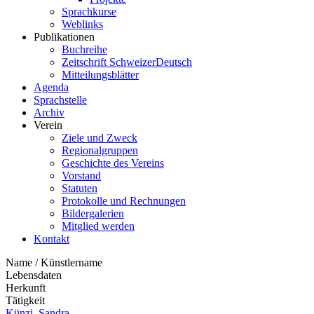
Sprachkurse
Weblinks
Publikationen
Buchreihe
Zeitschrift SchweizerDeutsch
Mitteilungsblätter
Agenda
Sprachstelle
Archiv
Verein
Ziele und Zweck
Regionalgruppen
Geschichte des Vereins
Vorstand
Statuten
Protokolle und Rechnungen
Bildergalerien
Mitglied werden
Kontakt
Name / Künstlername
Lebensdaten
Herkunft
Tätigkeit
Künzi, Sandra