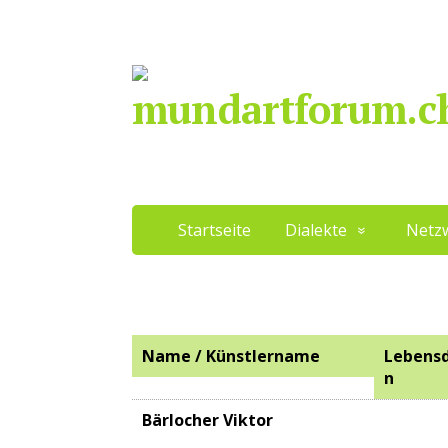
mundartforum.c
Startseite
Dialekte
Netz
Name / Künstlername
Lebens
n
Bärlocher Viktor