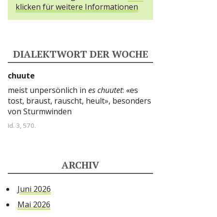
klicken für weitere Informationen
DIALEKTWORT DER WOCHE
chuute
meist unpersönlich in
es chuutet
: «es
tost, braust, rauscht, heult», besonders
von Sturmwinden
Id. 3, 570.
ARCHIV
Juni 2026
Mai 2026