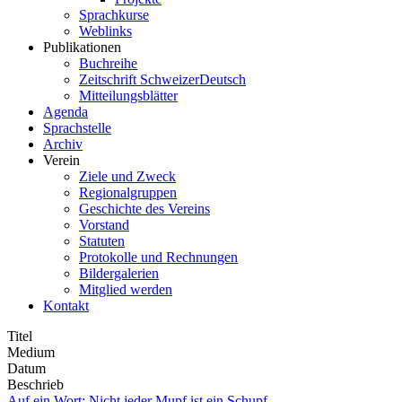
Sprachkurse
Weblinks
Publikationen
Buchreihe
Zeitschrift SchweizerDeutsch
Mitteilungsblätter
Agenda
Sprachstelle
Archiv
Verein
Ziele und Zweck
Regionalgruppen
Geschichte des Vereins
Vorstand
Statuten
Protokolle und Rechnungen
Bildergalerien
Mitglied werden
Kontakt
Titel
Medium
Datum
Beschrieb
Auf ein Wort: Nicht jeder Mupf ist ein Schupf