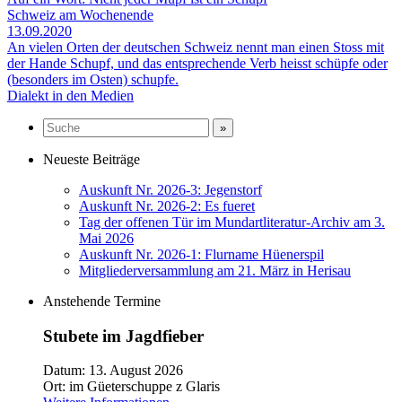
Schweiz am Wochenende
13.09.2020
An vielen Orten der deutschen Schweiz nennt man einen Stoss mit
der Hande Schupf, und das entsprechende Verb heisst schüpfe oder
(besonders im Osten) schupfe.
Dialekt in den Medien
Neueste Beiträge
Auskunft Nr. 2026-3: Jegenstorf
Auskunft Nr. 2026-2: Es fueret
Tag der offenen Tür im Mundartliteratur-Archiv am 3.
Mai 2026
Auskunft Nr. 2026-1: Flurname Hüenerspil
Mitgliederversammlung am 21. März in Herisau
Anstehende Termine
Stubete im Jagdfieber
Datum:
13. August 2026
Ort:
im Güeterschuppe z Glaris