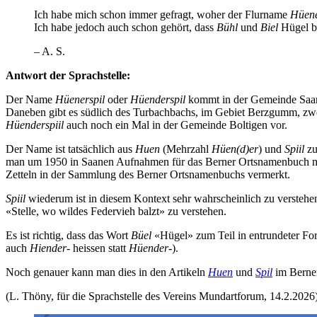
Ich habe mich schon immer gefragt, woher der Flurname
Hüene
Ich habe jedoch auch schon gehört, dass
Bühl
und
Biel
Hügel be
– A. S.
Antwort der Sprachstelle:
Der Name
Hüenerspil
oder
Hüenderspil
kommt in der Gemeinde Saane
Daneben gibt es südlich des Turbachbachs, im Gebiet Berzgumm, z
Hüenderspiil
auch noch ein Mal in der Gemeinde Boltigen vor.
Der Name ist tatsächlich aus
Huen
(Mehrzahl
Hüen(d)er
) und
Spiil
zu
man um 1950 in Saanen Aufnahmen für das Berner Ortsnamenbuch macht
Zetteln in der Sammlung des Berner Ortsnamenbuchs vermerkt.
Spiil
wiederum ist in diesem Kontext sehr wahrscheinlich zu verstehe
«Stelle, wo wildes Federvieh balzt» zu verstehen.
Es ist richtig, dass das Wort
Büel
«Hügel» zum Teil in entrundeter Fo
auch
Hiender-
heissen statt
Hüender-
).
Noch genauer kann man dies in den Artikeln
Huen
und
Spil
im Berne
(L. Thöny, für die Sprachstelle des Vereins Mundartforum, 14.2.2026