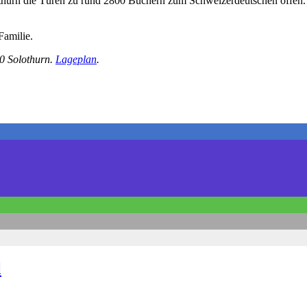
othurn die Türen zu rund 2800 Büchern zum Schweizerdeutschen offen
Familie.
00 Solothurn.
Lageplan
.
l