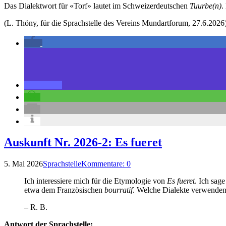
Das Dialektwort für «Torf» lautet im Schweizerdeutschen
Tuurbe(n)
.
(L. Thöny, für die Sprachstelle des Vereins Mundartforum, 27.6.2026
Auskunft Nr. 2026-2: Es fueret
5. Mai 2026
Sprachstelle
Kommentare: 0
Ich interessiere mich für die Etymologie von
Es fueret
. Ich sag
etwa dem Französischen
bourratif
. Welche Dialekte verwende
– R. B.
Antwort der Sprachstelle: