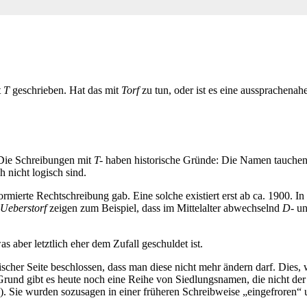
t
T
geschrieben. Hat das mit
Torf
zu tun, oder ist es eine aussprachena
Die Schreibungen mit
T-
haben historische Gründe: Die Namen tauchen 
h nicht logisch sind.
ormierte Rechtschreibung gab. Eine solche existiert erst ab ca. 1900. 
Ueberstorf
zeigen zum Beispiel, dass im Mittelalter abwechselnd
D-
u
s aber letztlich eher dem Zufall geschuldet ist.
cher Seite beschlossen, dass man diese nicht mehr ändern darf. Dies,
nd gibt es heute noch eine Reihe von Siedlungsnamen, die nicht der
). Sie wurden sozusagen in einer früheren Schreibweise „eingefroren