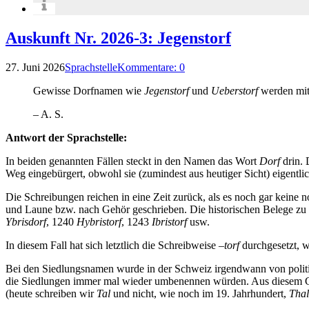
Auskunft Nr. 2026-3: Jegenstorf
27. Juni 2026
Sprachstelle
Kommentare: 0
Gewisse Dorfnamen wie
Jegenstorf
und
Ueberstorf
werden mi
– A. S.
Antwort der Sprachstelle:
In beiden genannten Fällen steckt in den Namen das Wort
Dorf
drin. 
Weg eingebürgert, obwohl sie (zumindest aus heutiger Sicht) eigentlic
Die Schreibungen reichen in eine Zeit zurück, als es noch gar keine n
und Laune bzw. nach Gehör geschrieben. Die historischen Belege zu
Ybrisdorf
, 1240
Hybristorf
, 1243
Ibristorf
usw.
In diesem Fall hat sich letztlich die Schreibweise –
torf
durchgesetzt, wa
Bei den Siedlungsnamen wurde in der Schweiz irgendwann von politis
die Siedlungen immer mal wieder umbenennen würden. Aus diesem Gru
(heute schreiben wir
Tal
und nicht, wie noch im 19. Jahrhundert,
Thal