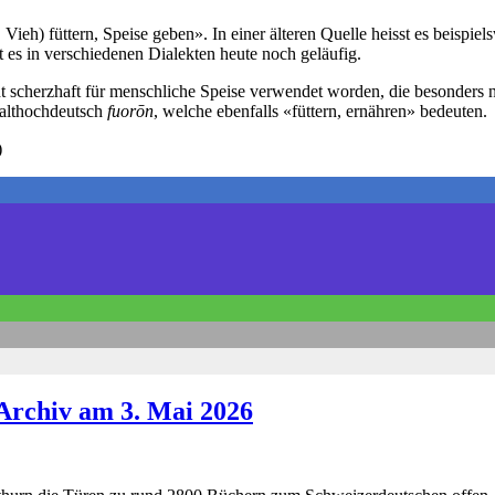
Vieh) füttern, Speise geben». In einer älteren Quelle heisst es beispiel
t es in verschiedenen Dialekten heute noch geläufig.
 scherzhaft für menschliche Speise verwendet worden, die besonders nä
althochdeutsch
fuorōn
, welche ebenfalls «füttern, ernähren» bedeuten.
)
Archiv am 3. Mai 2026