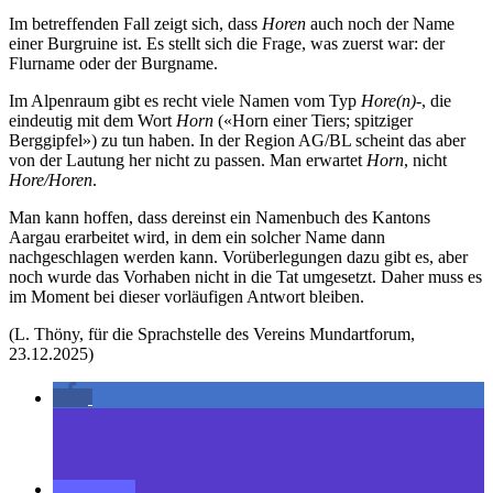
Im betreffenden Fall zeigt sich, dass
Horen
auch noch der Name
einer Burgruine ist. Es stellt sich die Frage, was zuerst war: der
Flurname oder der Burgname.
Im Alpenraum gibt es recht viele Namen vom Typ
Hore(n)-
, die
eindeutig mit dem Wort
Horn
(«Horn einer Tiers; spitziger
Berggipfel») zu tun haben. In der Region AG/BL scheint das aber
von der Lautung her nicht zu passen. Man erwartet
Horn
, nicht
Hore/Horen
.
Man kann hoffen, dass dereinst ein Namenbuch des Kantons
Aargau erarbeitet wird, in dem ein solcher Name dann
nachgeschlagen werden kann. Vorüberlegungen dazu gibt es, aber
noch wurde das Vorhaben nicht in die Tat umgesetzt. Daher muss es
im Moment bei dieser vorläufigen Antwort bleiben.
(L. Thöny, für die Sprachstelle des Vereins Mundartforum,
23.12.2025)