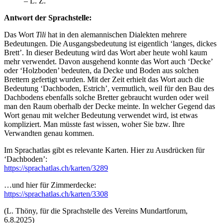
– L. Z.
Antwort der Sprachstelle:
Das Wort
Tili
hat in den alemannischen Dialekten mehrere
Bedeutungen. Die Ausgangsbedeutung ist eigentlich ‘langes, dickes
Brett’. In dieser Bedeutung wird das Wort aber heute wohl kaum
mehr verwendet. Davon ausgehend konnte das Wort auch ‘Decke’
oder ‘Holzboden’ bedeuten, da Decke und Boden aus solchen
Brettern gefertigt wurden. Mit der Zeit erhielt das Wort auch die
Bedeutung ‘Dachboden, Estrich’, vermutlich, weil für den Bau des
Dachbodens ebenfalls solche Bretter gebraucht wurden oder weil
man den Raum oberhalb der Decke meinte. In welcher Gegend das
Wort genau mit welcher Bedeutung verwendet wird, ist etwas
kompliziert. Man müsste fast wissen, woher Sie bzw. Ihre
Verwandten genau kommen.
Im Sprachatlas gibt es relevante Karten. Hier zu Ausdrücken für
‘Dachboden’:
https://sprachatlas.ch/karten/3289
…und hier für Zimmerdecke:
https://sprachatlas.ch/karten/3308
(L. Thöny, für die Sprachstelle des Vereins Mundartforum,
6.8.2025)