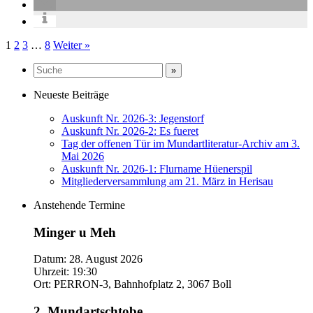
Seitennummerierung
1
2
3
…
8
Weiter »
der
Beiträge
Neueste Beiträge
Auskunft Nr. 2026-3: Jegenstorf
Auskunft Nr. 2026-2: Es fueret
Tag der offenen Tür im Mundartliteratur-Archiv am 3.
Mai 2026
Auskunft Nr. 2026-1: Flurname Hüenerspil
Mitgliederversammlung am 21. März in Herisau
Anstehende Termine
Minger u Meh
Datum:
28. August 2026
Uhrzeit:
19:30
Ort:
PERRON-3, Bahnhofplatz 2, 3067 Boll
2. Mundartschtobe