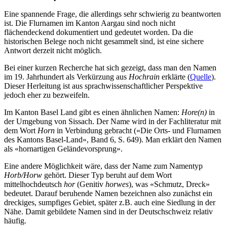
Eine spannende Frage, die allerdings sehr schwierig zu beantworten
ist. Die Flurnamen im Kanton Aargau sind noch nicht
flächendeckend dokumentiert und gedeutet worden. Da die
historischen Belege noch nicht gesammelt sind, ist eine sichere
Antwort derzeit nicht möglich.
Bei einer kurzen Recherche hat sich gezeigt, dass man den Namen
im 19. Jahrhundert als Verkürzung aus
Hochrain
erklärte (
Quelle
).
Dieser Herleitung ist aus sprachwissenschaftlicher Perspektive
jedoch eher zu bezweifeln.
Im Kanton Basel Land gibt es einen ähnlichen Namen:
Hore(n)
in
der Umgebung von Sissach. Der Name wird in der Fachliteratur mit
dem Wort
Horn
in Verbindung gebracht («Die Orts- und Flurnamen
des Kantons Basel-Land», Band 6, S. 649). Man erklärt den Namen
als «hornartigen Geländevorsprung».
Eine andere Möglichkeit wäre, dass der Name zum Namentyp
Horb/Horw
gehört. Dieser Typ beruht auf dem Wort
mittelhochdeutsch
hor
(Genitiv
horwes
), was «Schmutz, Dreck»
bedeutet. Darauf beruhende Namen bezeichnen also zunächst ein
dreckiges, sumpfiges Gebiet, später z.B. auch eine Siedlung in der
Nähe. Damit gebildete Namen sind in der Deutschschweiz relativ
häufig.