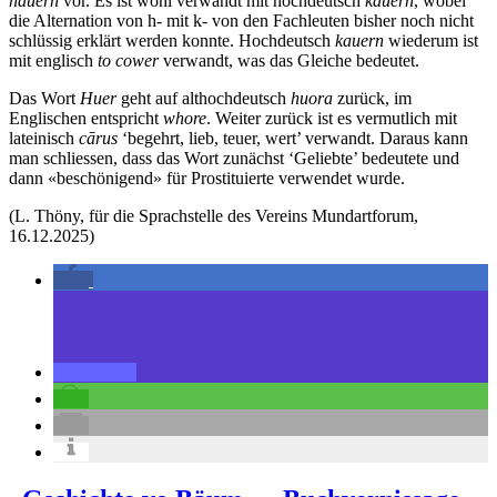
hauern
vor. Es ist wohl verwandt mit hochdeutsch
kauern
, wobei
die Alternation von h- mit k- von den Fachleuten bisher noch nicht
schlüssig erklärt werden konnte. Hochdeutsch
kauern
wiederum ist
mit englisch
to cower
verwandt, was das Gleiche bedeutet.
Das Wort
Huer
geht auf althochdeutsch
huora
zurück, im
Englischen entspricht
whore
. Weiter zurück ist es vermutlich mit
lateinisch
cārus
‘begehrt, lieb, teuer, wert’ verwandt. Daraus kann
man schliessen, dass das Wort zunächst ‘Geliebte’ bedeutete und
dann «beschönigend» für Prostituierte verwendet wurde.
(L. Thöny, für die Sprachstelle des Vereins Mundartforum,
16.12.2025)