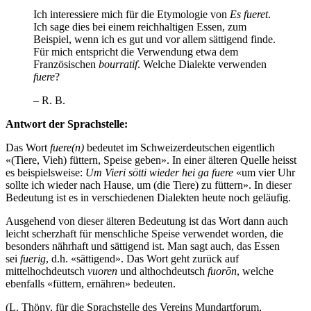
Ich interessiere mich für die Etymologie von
Es fueret
.
Ich sage dies bei einem reichhaltigen Essen, zum
Beispiel, wenn ich es gut und vor allem sättigend finde.
Für mich entspricht die Verwendung etwa dem
Französischen
bourratif
. Welche Dialekte verwenden
fuere
?
– R. B.
Antwort der Sprachstelle:
Das Wort
fuere(n)
bedeutet im Schweizerdeutschen eigentlich
«(Tiere, Vieh) füttern, Speise geben». In einer älteren Quelle heisst
es beispielsweise:
Um Vieri sötti wieder hei ga fuere
«um vier Uhr
sollte ich wieder nach Hause, um (die Tiere) zu füttern». In dieser
Bedeutung ist es in verschiedenen Dialekten heute noch geläufig.
Ausgehend von dieser älteren Bedeutung ist das Wort dann auch
leicht scherzhaft für menschliche Speise verwendet worden, die
besonders nährhaft und sättigend ist. Man sagt auch, das Essen
sei
fuerig
, d.h. «sättigend». Das Wort geht zurück auf
mittelhochdeutsch
vuoren
und althochdeutsch
fuorōn
, welche
ebenfalls «füttern, ernähren» bedeuten.
(L. Thöny, für die Sprachstelle des Vereins Mundartforum,