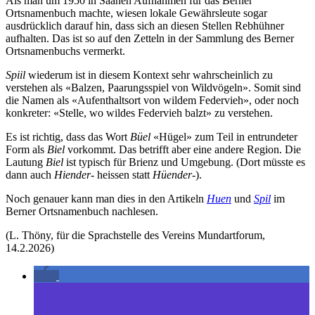
Als man um 1950 in Saanen Aufnahmen für das Berner
Ortsnamenbuch machte, wiesen lokale Gewährsleute sogar
ausdrücklich darauf hin, dass sich an diesen Stellen Rebhühner
aufhalten. Das ist so auf den Zetteln in der Sammlung des Berner
Ortsnamenbuchs vermerkt.
Spiil
wiederum ist in diesem Kontext sehr wahrscheinlich zu
verstehen als «Balzen, Paarungsspiel von Wildvögeln». Somit sind
die Namen als «Aufenthaltsort von wildem Federvieh», oder noch
konkreter: «Stelle, wo wildes Federvieh balzt» zu verstehen.
Es ist richtig, dass das Wort
Büel
«Hügel» zum Teil in entrundeter
Form als
Biel
vorkommt. Das betrifft aber eine andere Region. Die
Lautung
Biel
ist typisch für Brienz und Umgebung. (Dort müsste es
dann auch
Hiender-
heissen statt
Hüender-
).
Noch genauer kann man dies in den Artikeln
Huen
und
Spil
im
Berner Ortsnamenbuch nachlesen.
(L. Thöny, für die Sprachstelle des Vereins Mundartforum,
14.2.2026)