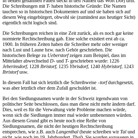
In beiden genannten Fällen steckt in den Namen das Wort
Dorf
drin.
Die Schreibungen mit
T-
haben historische Gründe: Die Namen
tauchen so in historischen Dokumenten auf und sie haben sich auf
diesem Weg eingebürgert, obwohl sie (zumindest aus heutiger Sicht)
eigentlich nicht logisch sind.
Die Schreibungen reichen in eine Zeit zurück, als es noch gar keine
normierte Rechtschreibung gab. Eine solche existiert erst ab ca.
1900. In früheren Zeiten haben die Schreiber mehr oder weniger
nach Lust und Laune bzw. nach Gehör geschrieben. Die
historischen Belege zu
Ueberstorf
zeigen zum Beispiel, dass im
Mittelalter abwechselnd
D-
und
T-
geschrieben wurde: 1226
Jeberinsdorf
, 1228
Ibristorf
, 1235
Ybrisdorf
, 1240
Hybristorf
, 1243
Ibristorf
usw.
In diesem Fall hat sich letztlich die Schreibweise –
torf
durchgesetzt,
was aber letztlich eher dem Zufall geschuldet ist.
Bei den Siedlungsnamen wurde in der Schweiz irgendwann von
politischer Seite beschlossen, dass man diese nicht mehr ändern darf.
Dies, weil es für die Verwaltung viele Probleme machen würde,
wenn sich die Siedlungen immer mal wieder umbenennen würden.
Aus diesem Grund gibt es heute noch eine Reihe von
Siedlungsnamen, die nicht der heutigen Rechtschreibung
entsprechen, wie z.B. auch
Langenthal
(heute schreiben wir
Tal
und
nicht, wie noch im 19. Jahrhundert,
Thal
). Sie wurden sozusagen in