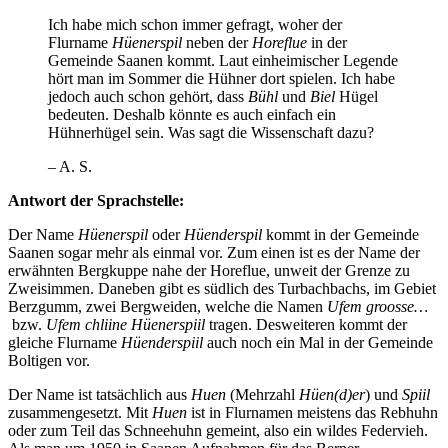
Ich habe mich schon immer gefragt, woher der
Flurname
Hüenerspil
neben der
Horeflue
in der
Gemeinde Saanen kommt. Laut einheimischer Legende
hört man im Sommer die Hühner dort spielen. Ich habe
jedoch auch schon gehört, dass
Bühl
und
Biel
Hügel
bedeuten. Deshalb könnte es auch einfach ein
Hühnerhügel sein. Was sagt die Wissenschaft dazu?
– A. S.
Antwort der Sprachstelle:
Der Name
Hüenerspil
oder
Hüenderspil
kommt in der Gemeinde
Saanen sogar mehr als einmal vor. Zum einen ist es der Name der
erwähnten Bergkuppe nahe der Horeflue, unweit der Grenze zu
Zweisimmen. Daneben gibt es südlich des Turbachbachs, im Gebiet
Berzgumm, zwei Bergweiden, welche die Namen
Ufem groosse…
bzw.
Ufem chliine Hüenerspiil
tragen. Desweiteren kommt der
gleiche Flurname
Hüenderspiil
auch noch ein Mal in der Gemeinde
Boltigen vor.
Der Name ist tatsächlich aus
Huen
(Mehrzahl
Hüen(d)er
) und
Spiil
zusammengesetzt. Mit
Huen
ist in Flurnamen meistens das Rebhuhn
oder zum Teil das Schneehuhn gemeint, also ein wildes Federvieh.